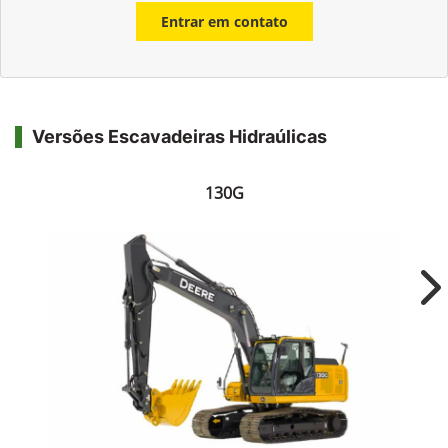
Entrar em contato
Versões Escavadeiras Hidraúlicas
130G
Ne