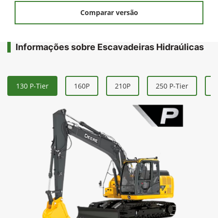
Comparar versão
Informações sobre Escavadeiras Hidraúlicas
130 P-Tier
160P
210P
250 P-Tier
3