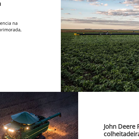
a
iencia na
primorada,
John Deere 
colheitadeir