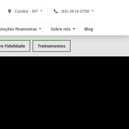
Cuiabá - MT
(65) 3614-0700
oluções financeiras
Sobre nós
Blog
re Fidelidade
Treinamentos