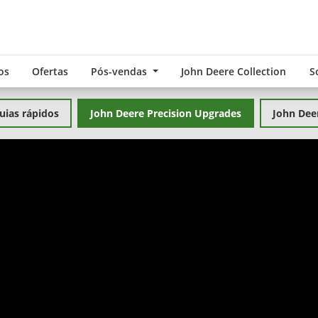
os
Ofertas
Pós-vendas
John Deere Collection
S
uias rápidos
John Deere Precision Upgrades
John Dee