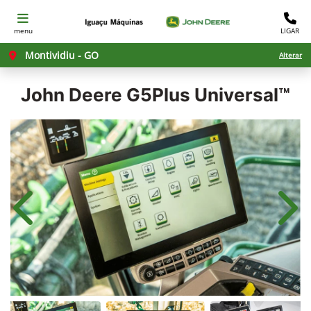
menu
LIGAR
Montividiu - GO
Alterar
John Deere
G5Plus Universal™
Anterior
Próx