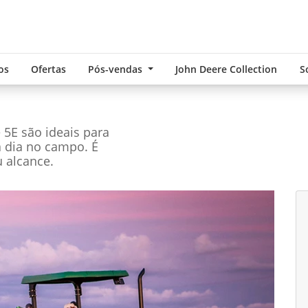
os
Ofertas
Pós-vendas
John Deere Collection
S
e 5E são ideais para
a dia no campo. É
 alcance.