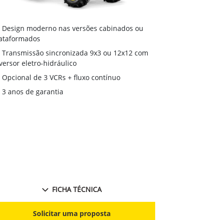
Motor agríc
Design moderno nas versões cabinados ou
desempenho 
ataformados
Transmissã
Transmissão sincronizada 9x3 ou 12x12 com
reversor eletr
versor eletro-hidráulico
Monitor Ge
Opcional de 3 VCRs + fluxo contínuo
3 anos de 
3 anos de garantia
FICHA TÉCNICA
S
Solicitar uma proposta