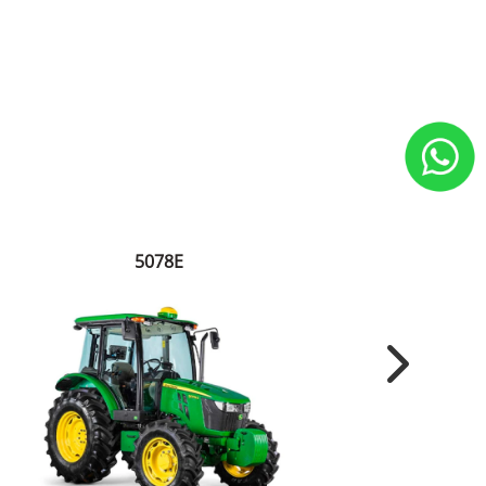
5078E
Next