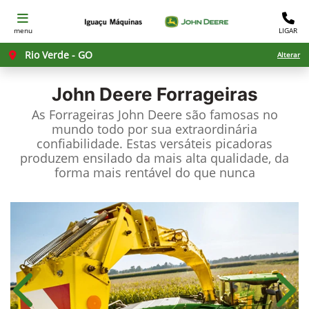
menu
LIGAR
Rio Verde - GO
Alterar
John Deere
Forrageiras
As Forrageiras John Deere são famosas no
mundo todo por sua extraordinária
confiabilidade. Estas versáteis picadoras
produzem ensilado da mais alta qualidade, da
forma mais rentável do que nunca
Anterior
Próx