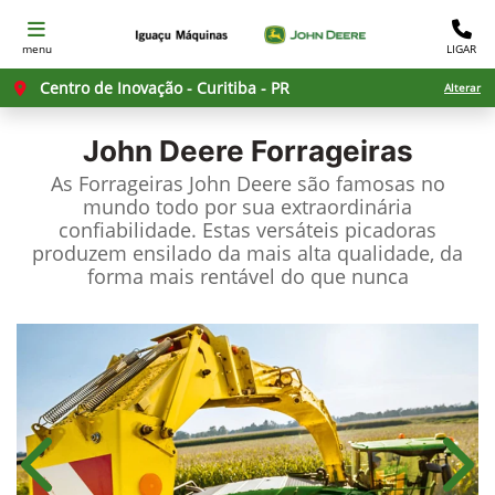
menu
LIGAR
Centro de Inovação - Curitiba - PR
Alterar
John Deere
Forrageiras
As Forrageiras John Deere são famosas no
mundo todo por sua extraordinária
confiabilidade. Estas versáteis picadoras
produzem ensilado da mais alta qualidade, da
forma mais rentável do que nunca
Anterior
Próx