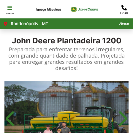
menu
LIGAR
Rondonópolis - MT
Alterar
John Deere
Plantadeira 1200
Preparada para enfrentar terrenos irregulares,
com grande quantidade de palhada. Projetada
para entregar grandes resultados em grandes
desafios!​
Anterior
Próx