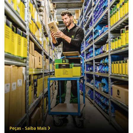
Selecionar uma loja
Rondonópolis - MT
Rodovia BR-163, Km 119, Caixa Postal 330 - Parque Industrial
Vetorasso
Rondonópolis - Mato Grosso
Como chegar
Whatsapp
(66) 3411-6600
Suporte remoto
0800 000 6642
Peças
(66) 98402-5024