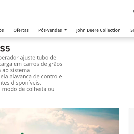
os
Ofertas
Pós-vendas
John Deere Collection
S
 S5
perador ajuste tubo de
carga em carros de grãos
a ao sistema
ela alavanca de controle
ntes disponíveis,
m modo de colheita ou