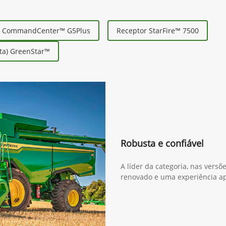
r CommandCenter™ G5Plus
Receptor StarFire™ 7500
ta) GreenStar™
Robusta e confiável
A líder da categoria, nas versõ
renovado e uma experiência a