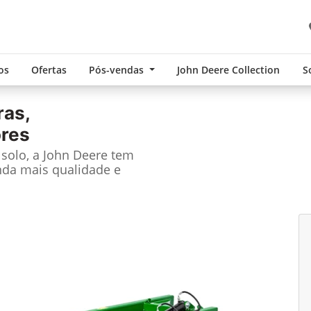
os
Ofertas
Pós-vendas
John Deere Collection
S
ras,
ores
solo, a John Deere tem
nda mais qualidade e