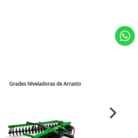
Grades Niveladoras de Arrasto
Grades 
Next