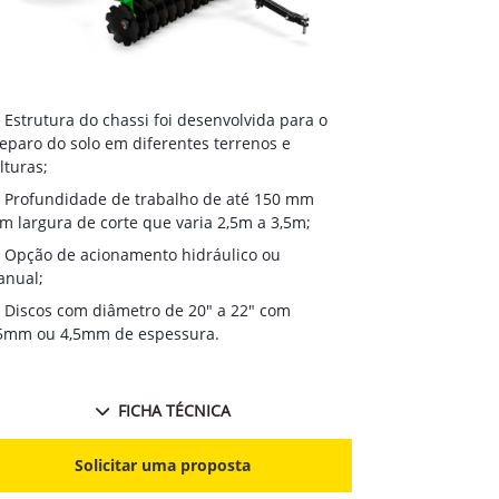
Estrutura 
Estrutura do chassi foi desenvolvida para o
preparo do so
eparo do solo em diferentes terrenos e
culturas;
lturas;
Profundida
Profundidade de trabalho de até 150 mm
com largura de
m largura de corte que varia 2,5m a 3,5m;
Ganho de 
Opção de acionamento hidráulico ou
melhor acabam
nual;
Discos com
Discos com diâmetro de 20" a 22" com
3,5mm ou 4,5
5mm ou 4,5mm de espessura.
FICHA TÉCNICA
S
Solicitar uma proposta