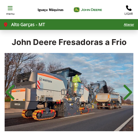
menu
LIGAR
Alto Garças - MT
Alterar
John Deere
Fresadoras a Frio
Anterior
Próx