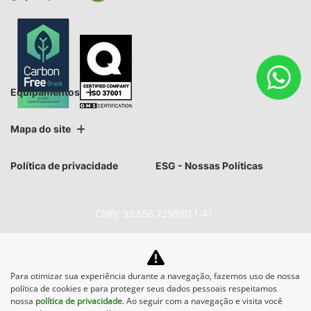
Equipamentos
Mapa do site
Política de privacidade
ESG - Nossas Políticas
CNPJ: 33.656.729/0011-41
Para otimizar sua experiência durante a navegação, fazemos uso de nossa
política de cookies e para proteger seus dados pessoais respeitamos
No trânsito, enxergar o outro
nossa
política de privacidade
. Ao seguir com a navegação e visita você