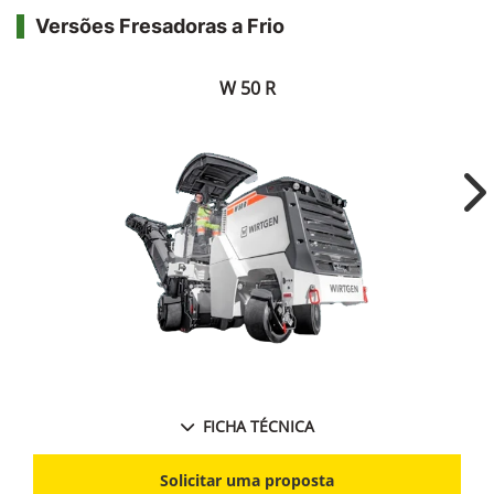
Versões Fresadoras a Frio
W 50 R
Ne
FICHA TÉCNICA
Solicitar uma proposta