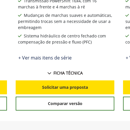
Transmissão PowerShift 16x4, com 16
marchas à frente e 4 marchas à ré
ma
Mudanças de marchas suaves e automáticas,
permitindo trocas sem a necessidade de usar a
su
embreagem
e
Sistema hidráulico de centro fechado com
compensação de pressão e fluxo (PFC)
co
+ Ver mais itens de série
+ 
FICHA TÉCNICA
Solicitar uma proposta
Comparar versão