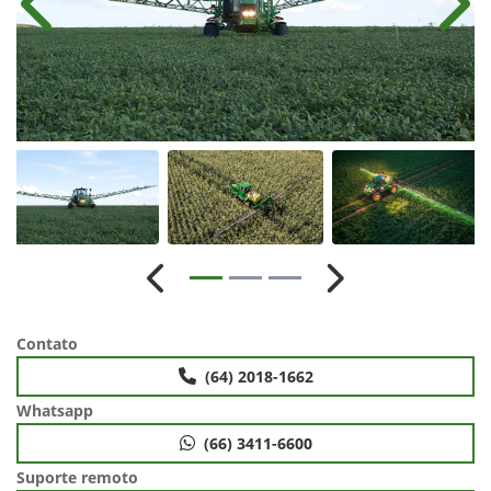
Anterior
Próx
Anterior
Próximo
Contato
(64) 2018-1662
Whatsapp
(66) 3411-6600
Suporte remoto