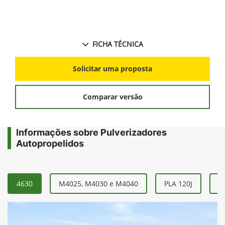
FICHA TÉCNICA
Solicitar uma proposta
Comparar versão
Informações sobre Pulverizadores
Autopropelidos
4630
M4025, M4030 e M4040
PLA 120J
P