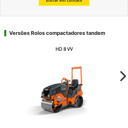
Entrar em contato
Versões Rolos compactadores tandem
HD 8 VV
Ne