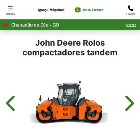
menu
LIGAR
Chapadão do Céu - GO
Alterar
John Deere
Rolos
compactadores tandem
Anterior
Próx