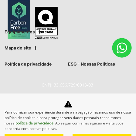
Equipamentos
Mapa do site
Política de privacidade
ESG - Nossas Políticas
CNPJ: 33.656.729/0013-03
Para otimizar sua experiência durante a navegação, fazemos uso de nossa
política de cookies e para proteger seus dados pessoais respeitamos
No trânsito, enxergar o outro
nossa
política de privacidade
. Ao seguir com a navegação e visita você
concorda com nossas políticas.
salva vidas.