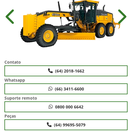
Anterior
Próx
Contato
(64) 2018-1662
Whatsapp
(66) 3411-6600
Suporte remoto
0800 000 6642
Peças
(64) 99695-5079