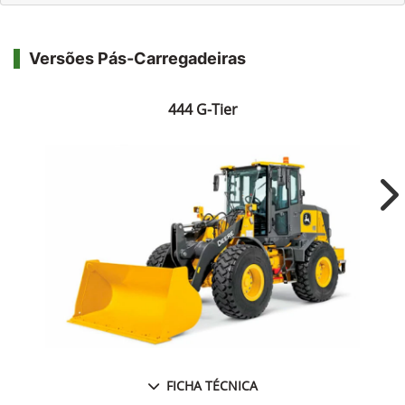
Versões Pás-Carregadeiras
444 G-Tier
Ne
FICHA TÉCNICA