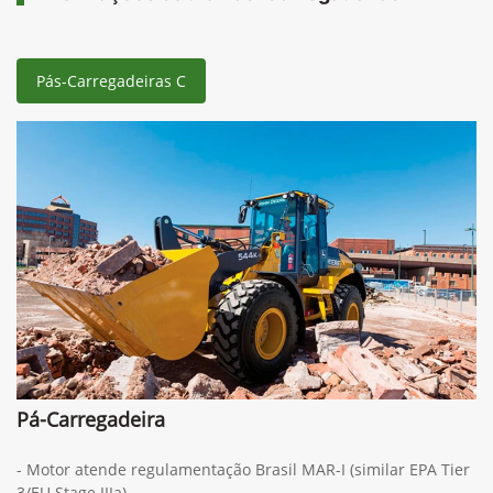
Pás-Carregadeiras C
Pá-Carregadeira
- Motor atende regulamentação Brasil MAR-I (similar EPA Tier
3/EU Stage IIIa)