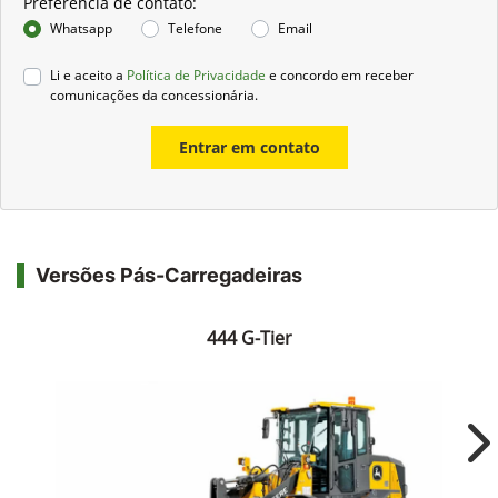
Preferência de contato:
Whatsapp
Telefone
Email
Li e aceito a
Política de Privacidade
e concordo em receber
comunicações da concessionária.
Entrar em contato
Versões Pás-Carregadeiras
444 G-Tier
Ne