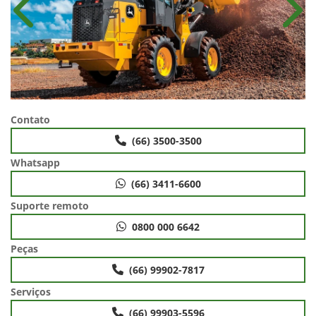
Anterior
Próx
Contato
(66) 3500-3500
Whatsapp
(66) 3411-6600
Suporte remoto
0800 000 6642
Peças
(66) 99902-7817
Serviços
(66) 99903-5596