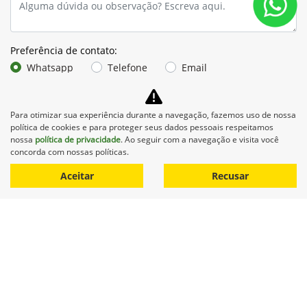
Preferência de contato:
Whatsapp
Telefone
Email
Li e aceito a
Política de Privacidade
e concordo em receber
comunicações da concessionária.
Para otimizar sua experiência durante a navegação, fazemos uso de nossa
política de cookies e para proteger seus dados pessoais respeitamos
Entrar em contato
nossa
política de privacidade
. Ao seguir com a navegação e visita você
concorda com nossas políticas.
Aceitar
Recusar