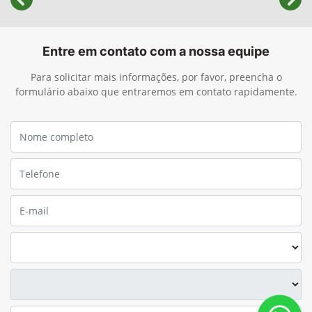
templates.template-01.components.carousel.texts.cont
temp
Entre em contato com a nossa equipe
Para solicitar mais informações, por favor, preencha o
formulário abaixo que entraremos em contato rapidamente.