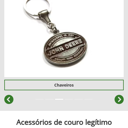
Chaveiros
templates.template-01.components.carousel.texts.cont
temp
Acessórios de couro legítimo