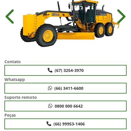
Anterior
Próx
Contato
(67) 3254-3970
Whatsapp
(66) 3411-6600
Suporte remoto
0800 000 6642
Peças
(66) 99953-1406