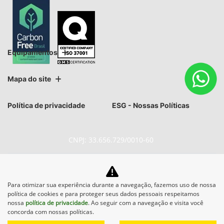
Equipamentos
Mapa do site
Política de privacidade
ESG - Nossas Políticas
CNPJ: 33.656.729/0010-60
Para otimizar sua experiência durante a navegação, fazemos uso de nossa
política de cookies e para proteger seus dados pessoais respeitamos
No trânsito, enxergar o outro
nossa
política de privacidade
. Ao seguir com a navegação e visita você
concorda com nossas políticas.
salva vidas.