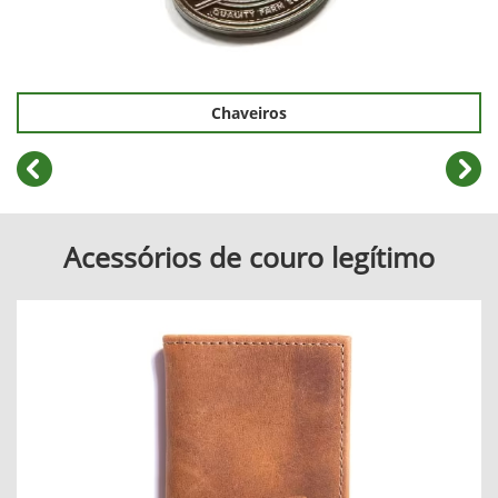
Chaveiros
templates.template-01.components.carousel.texts.cont
temp
Acessórios de couro legítimo