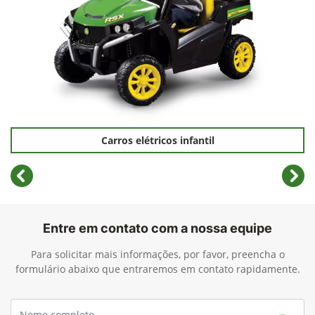
Carros elétricos infantil
templates.template-01.components.carousel.texts.cont
temp
Entre em contato com a nossa equipe
Para solicitar mais informações, por favor, preencha o
formulário abaixo que entraremos em contato rapidamente.