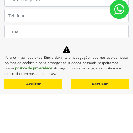
Para otimizar sua experiência durante a navegação, fazemos uso de nossa
política de cookies e para proteger seus dados pessoais respeitamos
nossa
política de privacidade
. Ao seguir com a navegação e visita você
concorda com nossas políticas.
Aceitar
Recusar
Preferência de contato:
Whatsapp
Telefone
Email
Li e aceito a
Política de Privacidade
e concordo em receber
comunicações da concessionária.
Entrar em contato