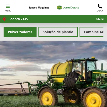
menu
LIGAR
Sonora - MS
Alterar
Pulverizadores
Solução de plantio
Combine Advi