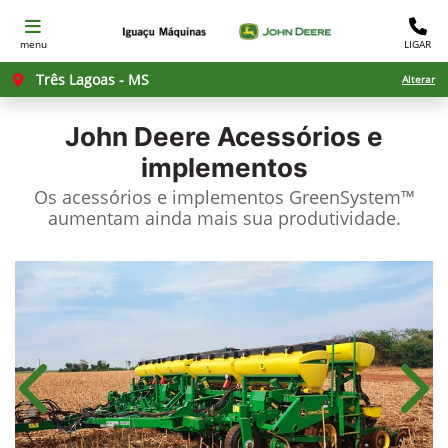
menu
LIGAR
Três Lagoas - MS
Alterar
John Deere
Acessórios e
implementos
Os acessórios e implementos GreenSystem™
aumentam ainda mais sua produtividade.​
Anterior
Próx