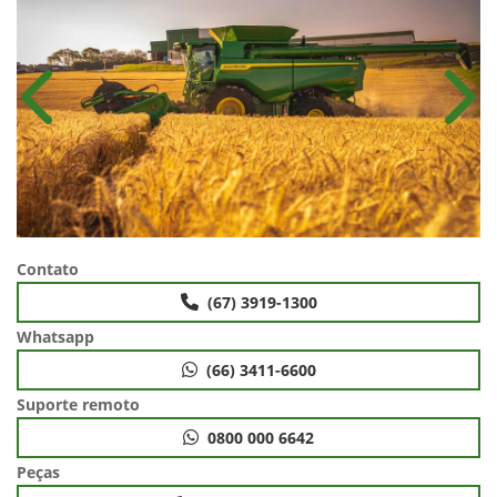
Anterior
Próx
Contato
(67) 3919-1300
Whatsapp
(66) 3411-6600
Suporte remoto
0800 000 6642
Peças