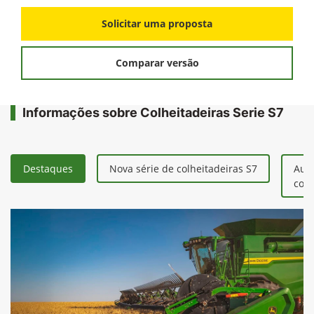
Solicitar uma proposta
Comparar versão
Informações sobre Colheitadeiras Serie S7
Destaques
Nova série de colheitadeiras S7
Aum
colh