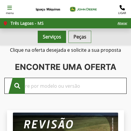
menu
LIGAR
Três Lagoas - MS
Alterar
Serviços
Peças
Confira nossas ofertas
Clique na oferta desejada e solicite a sua proposta
ENCONTRE UMA OFERTA