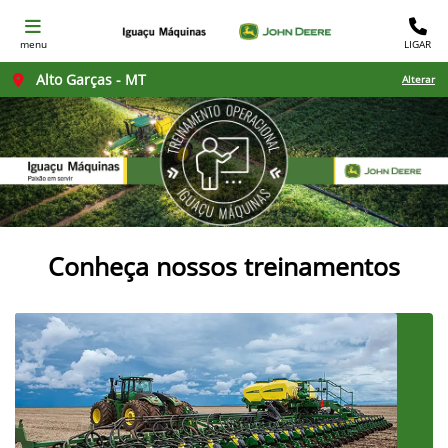
menu
LIGAR
Alto Garças - MT
Alterar
Conheça nossos treinamentos