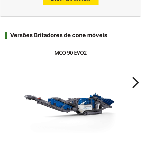
Versões Britadores de cone móveis
MCO 90 EVO2
Ne