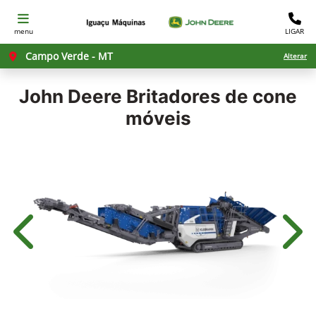
menu
LIGAR
Campo Verde - MT
Alterar
John Deere
Britadores de cone
móveis
Anterior
Próx