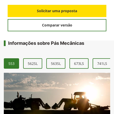
Solicitar uma proposta
Comparar versão
Informações sobre Pás Mecânicas
553
562SL
563SL
673LS
741LS