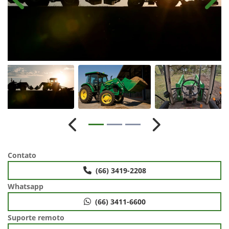
Anterior
Próx
Anterior
Próximo
Contato
(66) 3419-2208
Whatsapp
(66) 3411-6600
Suporte remoto