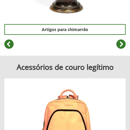
Artigos para chimarrão
templates.template-01.components.carousel.texts.cont
temp
Acessórios de couro legítimo