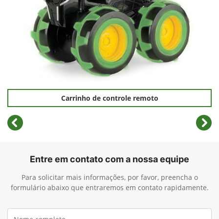
Carrinho de controle remoto
templates.template-01.components.carousel.texts.cont
temp
Entre em contato com a nossa equipe
Para solicitar mais informações, por favor, preencha o
formulário abaixo que entraremos em contato rapidamente.