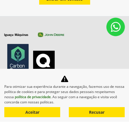
Equipamentos
Para otimizar sua experiência durante a navegação, fazemos uso de nossa
Mapa do site
política de cookies e para proteger seus dados pessoais respeitamos
nossa
política de privacidade
. Ao seguir com a navegação e visita você
concorda com nossas políticas.
Política de privacidade
ESG - Nossas Políticas
Aceitar
Recusar
CNPJ: 33.656.729/0005-01