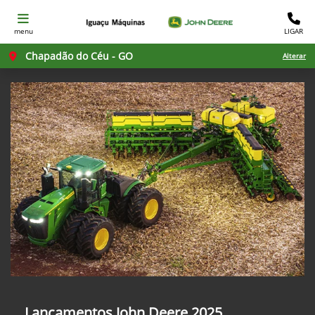
menu
LIGAR
Chapadão do Céu - GO
Alterar
Lançamentos John Deere 2025