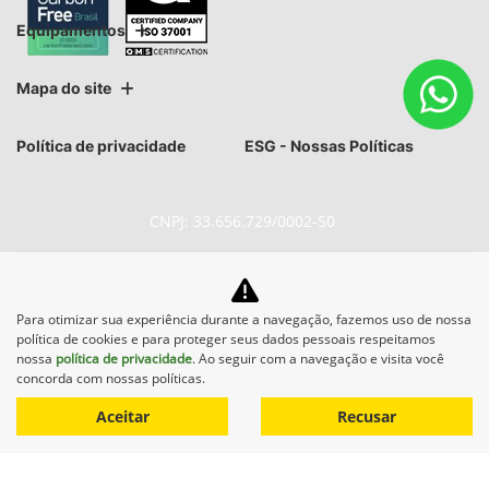
Equipamentos
Mapa do site
Política de privacidade
ESG - Nossas Políticas
CNPJ: 33.656.729/0002-50
Para otimizar sua experiência durante a navegação, fazemos uso de nossa
política de cookies e para proteger seus dados pessoais respeitamos
No trânsito, enxergar o outro
nossa
política de privacidade
. Ao seguir com a navegação e visita você
concorda com nossas políticas.
salva vidas.
Aceitar
Recusar
Desenvolvido pela DEALERSPACE ® Direitos Reservados.