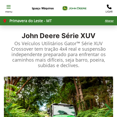
menu
LIGAR
Primavera do Leste - MT
Alterar
John Deere
Série XUV
Os Veículos Utilitários Gator™ Série XUV
Crossover tem tração 4x4 real e suspensão
independente preparado para enfrentar os
caminhos mais difíceis, seja barro, poeira,
subidas e declives.
Anterior
Próx