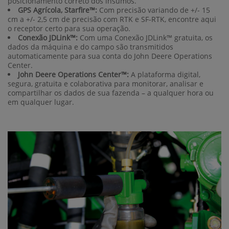
posicionamento correto dos insumos.
GPS Agrícola, Starfire™:
Com precisão variando de +/- 15
cm a +/- 2,5 cm de precisão com RTK e SF-RTK, encontre aqui
o receptor certo para sua operação.
Conexão JDLink™:
Com uma Conexão JDLink™ gratuita, os
dados da máquina e do campo são transmitidos
automaticamente para sua conta do John Deere Operations
Center.
John Deere Operations Center™:
A plataforma digital,
segura, gratuita e colaborativa para monitorar, analisar e
compartilhar os dados de sua fazenda – a qualquer hora ou
em qualquer lugar.