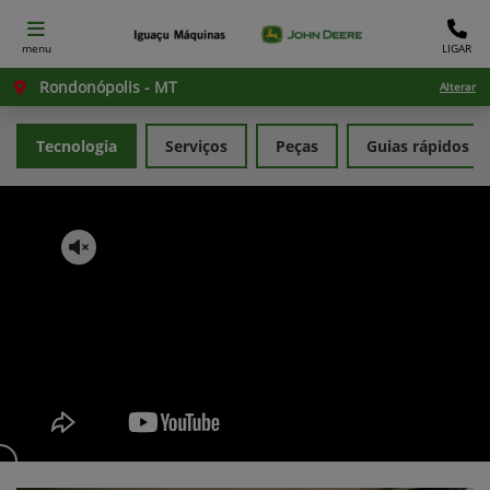
menu
LIGAR
Rondonópolis - MT
Alterar
Tecnologia
Serviços
Peças
Guias rápidos