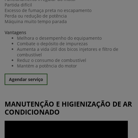
Partida difícil
Excesso de fumaça preta no escapamento
Perda ou redução de potência
Máquina muito tempo parada
Vantagens
Melhora o desempenho do equipamento
Combate o depósito de impurezas
Aumenta a vida útil dos bicos injetores e filtro de
combustível
Reduz o consumo de combustível
Mantém a potência do motor
Agendar serviço
MANUTENÇÃO E HIGIENIZAÇÃO DE AR
CONDICIONADO