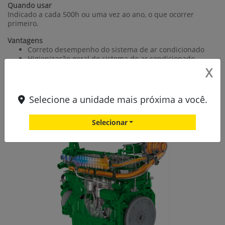
Quando usar
Indicado a cada 500h ou uma vez ao ano, o que ocorrer
primeiro.
Vantagens
Correto desempenho do sistema de ar condicionado
Higienização geral do sistema de ar condicionado
Melhor qualidade de ar para o operador
X
Economia de combustível
Selecione a unidade mais próxima a você.
Agendar serviço
Selecionar