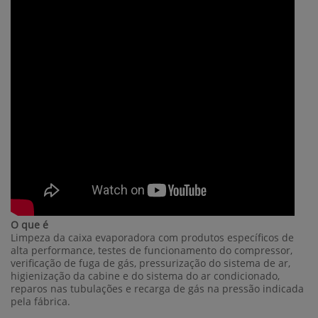
O que é
Limpeza da caixa evaporadora com produtos específicos de
alta performance, testes de funcionamento do compressor,
verificação de fuga de gás, pressurização do sistema de ar,
higienização da cabine e do sistema do ar condicionado,
reparos nas tubulações e recarga de gás na pressão indicada
pela fábrica.