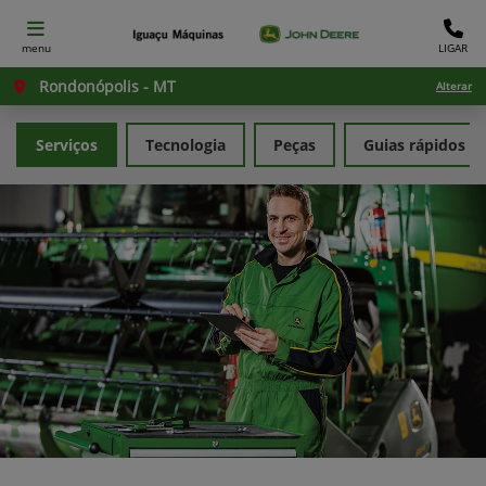
menu
LIGAR
Rondonópolis - MT
Alterar
Serviços
Tecnologia
Peças
Guias rápidos