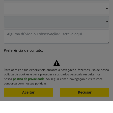
Preferência de contato:
Whatsapp
Telefone
Email
Li e aceito a
Política de Privacidade
e concordo em receber
Para otimizar sua experiência durante a navegação, fazemos uso de nossa
comunicações da concessionária.
política de cookies e para proteger seus dados pessoais respeitamos
nossa
política de privacidade
. Ao seguir com a navegação e visita você
Entrar em contato
concorda com nossas políticas.
Aceitar
Recusar