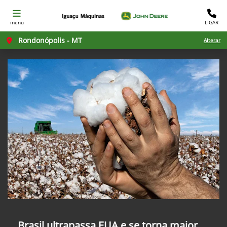
menu
LIGAR
Rondonópolis - MT
Alterar
Brasil ultrapassa EUA e se torna maior