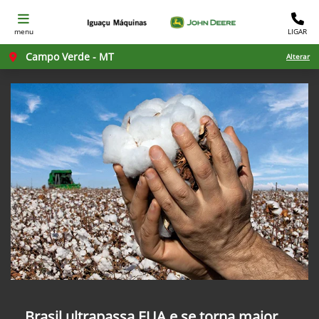
menu
LIGAR
Campo Verde - MT
Alterar
Brasil ultrapassa EUA e se torna maior