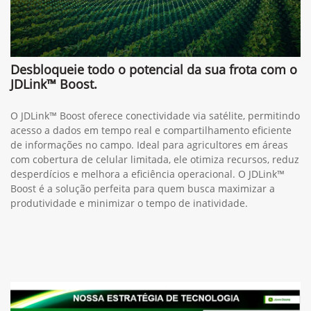
Desbloqueie todo o potencial da sua frota com o
JDLink™ Boost.
O JDLink™ Boost oferece conectividade via satélite, permitindo
acesso a dados em tempo real e compartilhamento eficiente
de informações no campo. Ideal para agricultores em áreas
com cobertura de celular limitada, ele otimiza recursos, reduz
desperdícios e melhora a eficiência operacional. O JDLink™
Boost é a solução perfeita para quem busca maximizar a
produtividade e minimizar o tempo de inatividade.