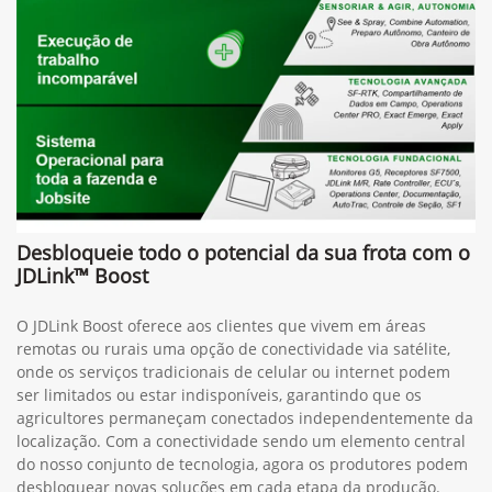
Desbloqueie todo o potencial da sua frota com o
JDLink™ Boost
O JDLink Boost oferece aos clientes que vivem em áreas
remotas ou rurais uma opção de conectividade via satélite,
onde os serviços tradicionais de celular ou internet podem
ser limitados ou estar indisponíveis, garantindo que os
agricultores permaneçam conectados independentemente da
localização. Com a conectividade sendo um elemento central
do nosso conjunto de tecnologia, agora os produtores podem
desbloquear novas soluções em cada etapa da produção.