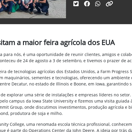
sitam a maior feira agrícola dos EUA
 para nós, é uma oportunidade de reunir clientes, amigos e colab
onteceu de 24 de agosto a 3 de setembro, e tivemos o prazer de a
ira de tecnologias agrícolas dos Estados Unidos, a Farm Progress 
s em maquinários, sementes e tecnologias, oferecendo um ambiente
 entre Decatur, no estado de Illinois e Boone, em Iowa, garantind
e explorar uma série de instalações e empresas líderes no setor. 
elo campus da Iowa State University e fizemos uma visita guiada à
 Group, onde discutimos investimentos, produção agrícola e bio
ond, produtora de soja e milho.
ity College, uma renomada escola técnica profissional, conhecemo
que é parte do Operations Center da John Deere. A ideia por trás 