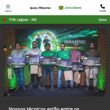
menu
LIGAR
Três Lagoas - MS
Alterar
Nossos técnicos estão entre os