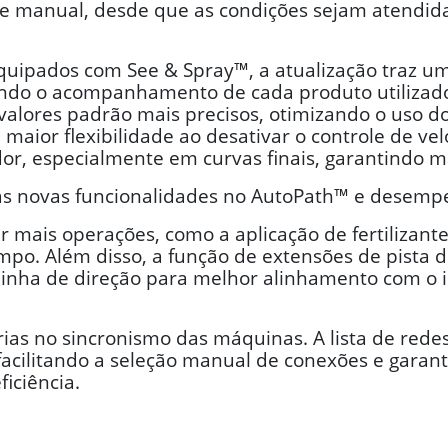
te manual, desde que as condições sejam atendid
equipados com See & Spray™, a atualização traz u
tando o acompanhamento de cada produto utilizado
valores padrão mais precisos, otimizando o uso do
maior flexibilidade ao desativar o controle de ve
or, especialmente em curvas finais, garantindo m
as novas funcionalidades no AutoPath™ e desemp
mais operações, como a aplicação de fertilizantes
mpo. Além disso, a função de extensões de pista d
linha de direção para melhor alinhamento com o i
ias no sincronismo das máquinas. A lista de rede
 facilitando a seleção manual de conexões e gara
iciência.