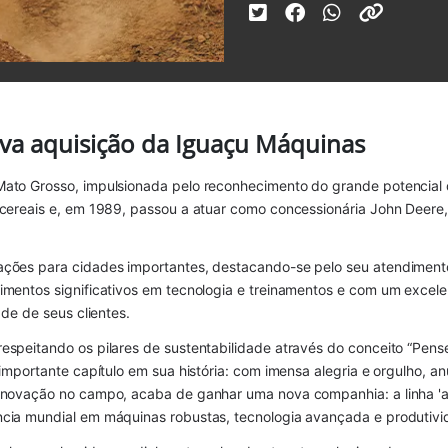
va aquisição da Iguaçu Máquinas
ato Grosso, impulsionada pelo reconhecimento do grande potencial 
 cereais e, em 1989, passou a atuar como concessionária John Deer
ações para cidades importantes, destacando-se pelo seu atendiment
imentos significativos em tecnologia e treinamentos e com um exce
ade de seus clientes.
espeitando os pilares de sustentabilidade através do conceito “Pen
mportante capítulo em sua história: com imensa alegria e orgulho, anun
inovação no campo, acaba de ganhar uma nova companhia: a linha 'a
ncia mundial em máquinas robustas, tecnologia avançada e produtiv