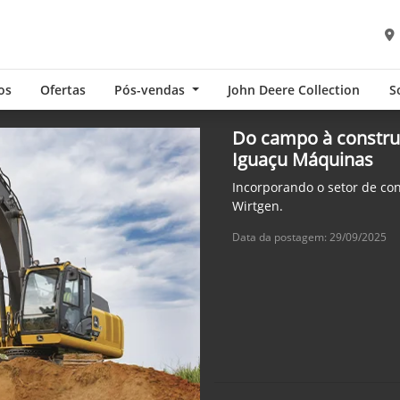
os
Ofertas
Pós-vendas
John Deere Collection
S
Do campo à constru
Iguaçu Máquinas
Incorporando o setor de co
Wirtgen.
Data da postagem: 29/09/2025