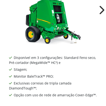
Ne
Disponível em 3 configurações: Standard Feno seco,
Pré-cortador (MegaWide™ HC²) e
Silagem;
Monitor BaleTrack™ PRO;
Exclusivas correias de tripla camada
DiamondTough™;
Opção com uso de rede de amarração Cover-Edge™.