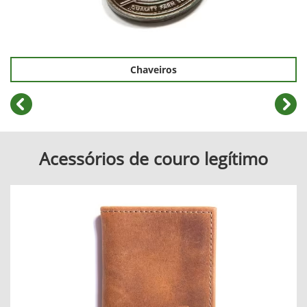
Chaveiros
templates.template-01.components.carousel.texts.cont
temp
Acessórios de couro legítimo