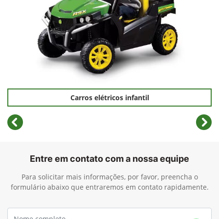
Carros elétricos infantil
templates.template-01.components.carousel.texts.cont
temp
Entre em contato com a nossa equipe
Para solicitar mais informações, por favor, preencha o
formulário abaixo que entraremos em contato rapidamente.