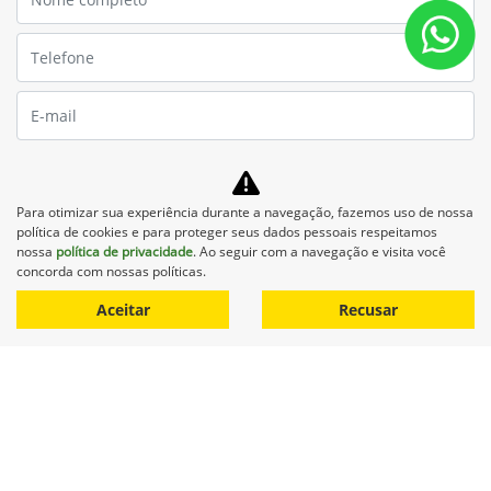
Para otimizar sua experiência durante a navegação, fazemos uso de nossa
política de cookies e para proteger seus dados pessoais respeitamos
nossa
política de privacidade
. Ao seguir com a navegação e visita você
concorda com nossas políticas.
Aceitar
Recusar
Preferência de contato:
Whatsapp
Telefone
Email
Li e aceito a
Política de Privacidade
e concordo em receber
comunicações da concessionária.
Entrar em contato