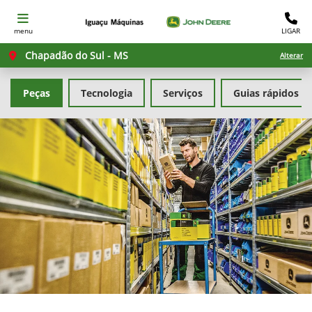
menu
LIGAR
Chapadão do Sul - MS
Alterar
Peças
Tecnologia
Serviços
Guias rápidos