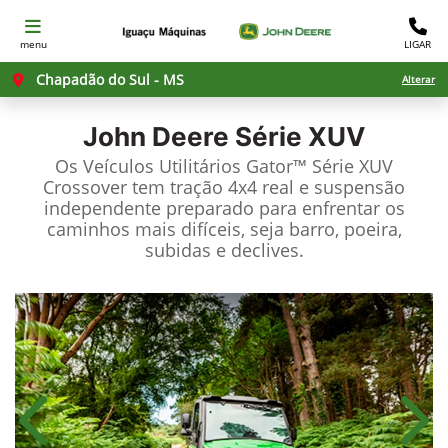
menu
LIGAR
Chapadão do Sul - MS
Alterar
John Deere
Série XUV
Os Veículos Utilitários Gator™ Série XUV
Crossover tem tração 4x4 real e suspensão
independente preparado para enfrentar os
caminhos mais difíceis, seja barro, poeira,
subidas e declives.
Anterior
Próx