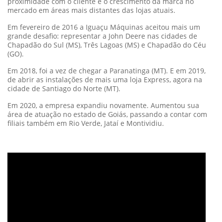
proximidade com o cliente e o crescimento da marca no
mercado em áreas mais distantes das lojas atuais.
Em fevereiro de 2016 a Iguaçu Máquinas aceitou mais um
grande desafio: representar a John Deere nas cidades de
Chapadão do Sul (MS), Três Lagoas (MS) e Chapadão do Céu
(GO).
Em 2018, foi a vez de chegar a Paranatinga (MT). E em 2019,
de abrir as instalações de mais uma loja Express, agora na
cidade de Santiago do Norte (MT).
Em 2020, a empresa expandiu novamente. Aumentou sua
área de atuação no estado de Goiás, passando a contar com
filiais também em Rio Verde, Jataí e Montividiu.