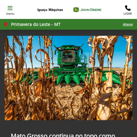
menu
LIGAR
Primavera do Leste - MT
Alterar
Mato Grosso continua no topo como