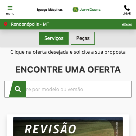
menu
LIGAR
Rondonópolis - MT
Alterar
Serviços
Peças
Confira nossas ofertas
Clique na oferta desejada e solicite a sua proposta
ENCONTRE UMA OFERTA