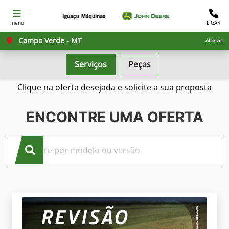
menu
LIGAR
Campo Verde - MT
Alterar
Serviços
Peças
Confira nossas ofertas
Clique na oferta desejada e solicite a sua proposta
ENCONTRE UMA OFERTA