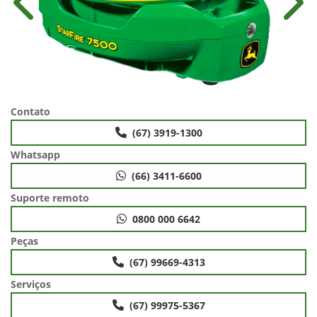
Anterior
Próx
Contato
(67) 3919-1300
Whatsapp
(66) 3411-6600
Suporte remoto
0800 000 6642
Peças
(67) 99669-4313
Serviços
(67) 99975-5367