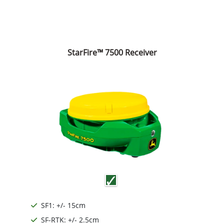
StarFire™ 7500 Receiver
SF1: +/- 15cm
SF-RTK: +/- 2.5cm